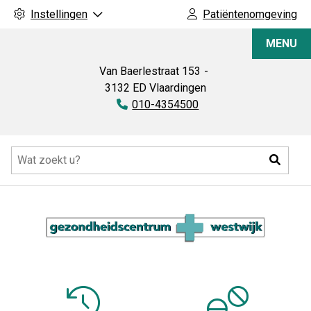
Instellingen
Patiëntenomgeving
Apotheek
MENU
Westwijk
Van Baerlestraat
153
3132 ED
Vlaardingen
Tel:
010-4354500
Hoofdmenu
Zoeke