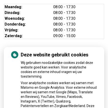
Maandag:
08:00 - 17.30
Dinsdag:
08:00 - 17.30
Woensdag:
08:00 - 17.30
Donderdag:
08:00 - 17.30
Vrijdag:
08:00 - 17.30
Zaterdag:
09:00 - 15:00
Deze website gebruikt cookies
Nieuws
Wij gebruiken noodzakelijke cookies zodat deze
Sinds huisartsen afslankmedicijnen mogen voorschrijven,
website goed kan werken. Voor analytische
cookies en externe inhoud vragen wij uw
neemt gebruik toe
toestemming.
Schurft sinds corona geen vergeten ziekte meer: aantal
Voor analytische cookies werken wij samen met
uitbraken fors gestegen
Matomo en Google Analytics. Voor externe inhoud
Stoppen met afslankmedicijnen betekent zonder
werken wij samen met Google (Maps, Translate
leefstijlaanpassingen weer gewichtstoename
en Reviews), YouTube, Vimeo, Facebook,
Instagram, X (Twitter), Qualizorg,
Kookadvies drinkwater in provincie Utrecht vanwege
Patiëntenvertellen en ZorgkaartNederland. Deze
besmetting