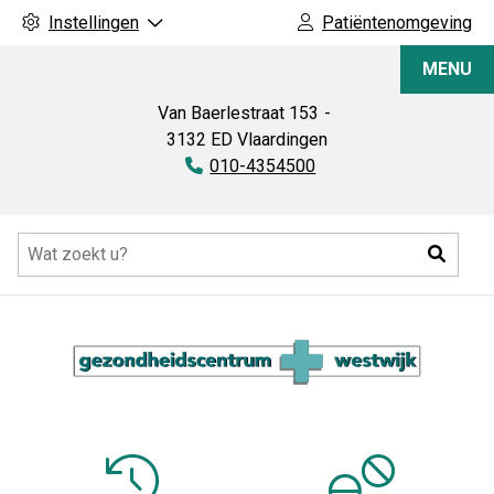
Instellingen
Patiëntenomgeving
Apotheek
MENU
Westwijk
Van Baerlestraat
153
3132 ED
Vlaardingen
Tel:
010-4354500
Hoofdmenu
Zoeke