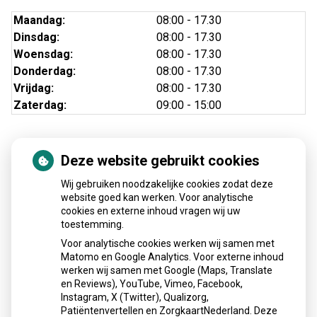
Maandag:
08:00 - 17.30
Dinsdag:
08:00 - 17.30
Woensdag:
08:00 - 17.30
Donderdag:
08:00 - 17.30
Vrijdag:
08:00 - 17.30
Zaterdag:
09:00 - 15:00
Deze website gebruikt cookies
Nieuws
Wij gebruiken noodzakelijke cookies zodat deze
Sinds huisartsen afslankmedicijnen mogen voorschrijven,
website goed kan werken. Voor analytische
cookies en externe inhoud vragen wij uw
neemt gebruik toe
toestemming.
Schurft sinds corona geen vergeten ziekte meer: aantal
Voor analytische cookies werken wij samen met
uitbraken fors gestegen
Matomo en Google Analytics. Voor externe inhoud
Stoppen met afslankmedicijnen betekent zonder
werken wij samen met Google (Maps, Translate
leefstijlaanpassingen weer gewichtstoename
en Reviews), YouTube, Vimeo, Facebook,
Instagram, X (Twitter), Qualizorg,
Kookadvies drinkwater in provincie Utrecht vanwege
Patiëntenvertellen en ZorgkaartNederland. Deze
besmetting