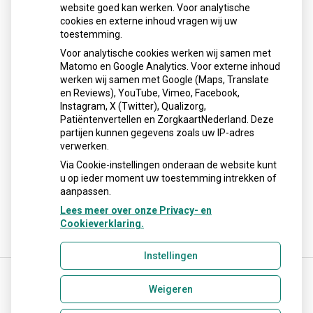
Sinds huisartsen afslankmedicijnen mogen voorschrijven,
website goed kan werken. Voor analytische
cookies en externe inhoud vragen wij uw
neemt gebruik toe
toestemming.
Schurft sinds corona geen vergeten ziekte meer: aantal
Voor analytische cookies werken wij samen met
uitbraken fors gestegen
Matomo en Google Analytics. Voor externe inhoud
Stoppen met afslankmedicijnen betekent zonder
werken wij samen met Google (Maps, Translate
leefstijlaanpassingen weer gewichtstoename
en Reviews), YouTube, Vimeo, Facebook,
Instagram, X (Twitter), Qualizorg,
Kookadvies drinkwater in provincie Utrecht vanwege
Patiëntenvertellen en ZorgkaartNederland. Deze
besmetting
partijen kunnen gegevens zoals uw IP-adres
Terugroepactie babyvoeding Nestlé: bacterie kan baby’s
verwerken.
ziek maken
Via Cookie-instellingen onderaan de website kunt
u op ieder moment uw toestemming intrekken of
aanpassen.
Lees meer over onze Privacy- en
Cookieverklaring.
Instellingen
Weigeren
Uw Zorg Online
|
Beheer
info.apotheek.westwijk@ezorg.nl