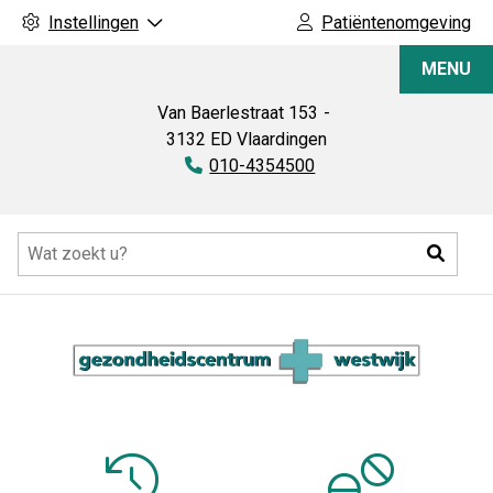
Instellingen
Patiëntenomgeving
Apotheek
MENU
Westwijk
Van Baerlestraat
153
3132 ED
Vlaardingen
Tel:
010-4354500
Hoofdmenu
Zoeke