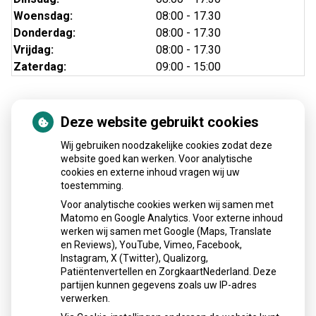
Woensdag:
08:00 - 17.30
Donderdag:
08:00 - 17.30
Vrijdag:
08:00 - 17.30
Zaterdag:
09:00 - 15:00
Deze website gebruikt cookies
Nieuws
Wij gebruiken noodzakelijke cookies zodat deze
Sinds huisartsen afslankmedicijnen mogen voorschrijven,
website goed kan werken. Voor analytische
cookies en externe inhoud vragen wij uw
neemt gebruik toe
toestemming.
Schurft sinds corona geen vergeten ziekte meer: aantal
Voor analytische cookies werken wij samen met
uitbraken fors gestegen
Matomo en Google Analytics. Voor externe inhoud
Stoppen met afslankmedicijnen betekent zonder
werken wij samen met Google (Maps, Translate
leefstijlaanpassingen weer gewichtstoename
en Reviews), YouTube, Vimeo, Facebook,
Instagram, X (Twitter), Qualizorg,
Kookadvies drinkwater in provincie Utrecht vanwege
Patiëntenvertellen en ZorgkaartNederland. Deze
besmetting
partijen kunnen gegevens zoals uw IP-adres
Terugroepactie babyvoeding Nestlé: bacterie kan baby’s
verwerken.
ziek maken