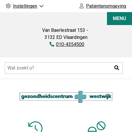
Instellingen
Patiëntenomgeving
Apotheek
MENU
Westwijk
Van Baerlestraat
153
3132 ED
Vlaardingen
Tel:
010-4354500
Hoofdmenu
Zoeke