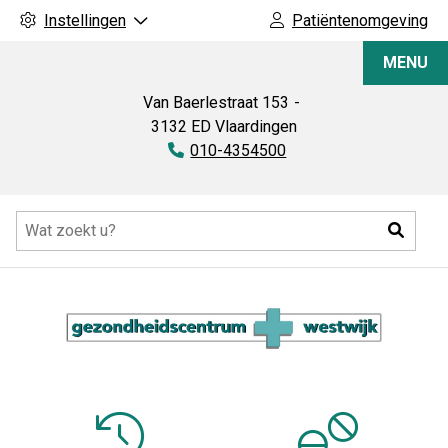
Instellingen
Patiëntenomgeving
Apotheek
MENU
Westwijk
Van Baerlestraat
153
3132 ED
Vlaardingen
Tel:
010-4354500
Hoofdmenu
Zoeke