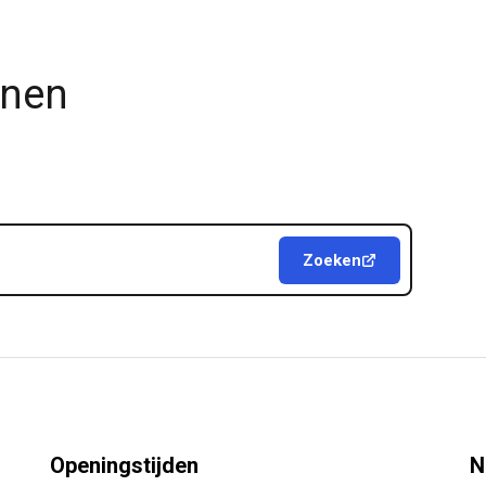
jnen
Zoeken
Openingstijden
N