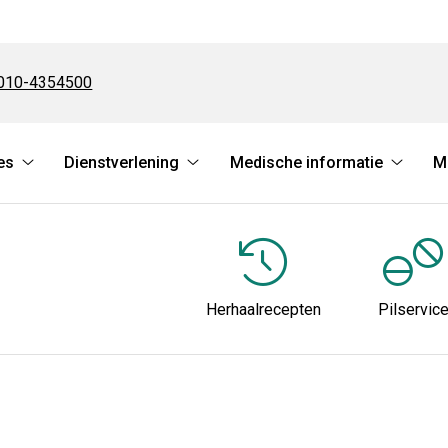
el:
010-4354500
es
Dienstverlening
Medische informatie
M
Online
Dienstverlening
Medisc
services
submenu
informa
submenu
subme
Herhaalrecepten
Pilservic