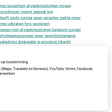
nds huisartsen afslankmedicijnen mogen
orschrijven, neemt gebruik toe
hurft sinds corona geen vergeten ziekte meer:
ntal uitbraken fors gestegen
oppen met afslankmedicijnen betekent zonder
efstijlaanpassingen weer gewichtstoename
okadvies drinkwater in provincie Utrecht
anwege besmetting
rugroepactie babyvoeding Nestlé: bacterie kan
by’s ziek maken
ij uw toestemming.
 (Maps, Translate en Reviews), YouTube, Vimeo, Facebook,
verwerken.
cy verklaring
|
Cookie-instellingen
|
Voorwaarden