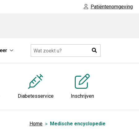
Patiëntenomgeving
Zoeken
eer
he
Meer
tie
submenu
nu
e
Diabetesservice
Inschrijven
Home
Medische encyclopedie