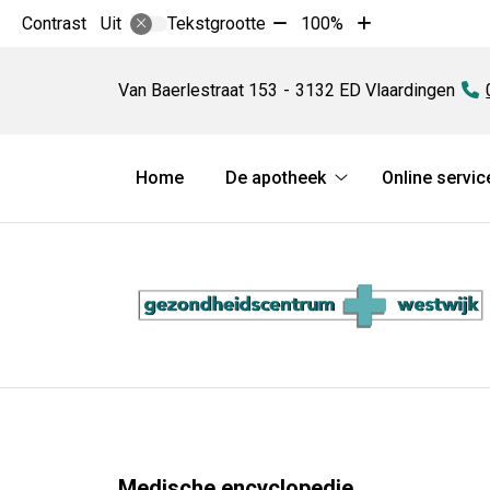
Tekst
Tekst
Contrast
Tekstgrootte
100%
Uit
verkleinen
vergroten
Apotheek
met
met
Westwijk
Van Baerlestraat
153
3132 ED
Vlaardingen
T
10%
10%
Hoofdmenu
Home
De apotheek
Online servic
De
apotheek
submenu
Medische encyclopedie